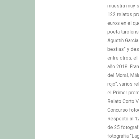
muestra muy sa
122 relatos p
euros en el qu
poeta turolen
Agustín García
bestias” y des
entre otros, e
año 2018. Fran
del Moral, Mál
rojo”, varios 
el Primer prem
Relato Corto V
Concurso fotog
Respecto al 12
de 25 fotogra
fotografía “La