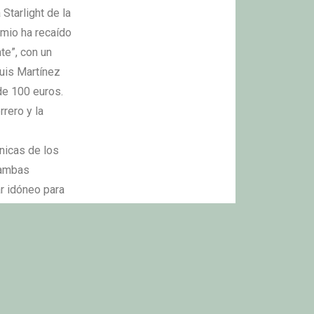
Starlight de la
emio ha recaído
te”, con un
Luis Martínez
 de 100 euros.
rero y la
nicas de los
r ambas
ar idóneo para