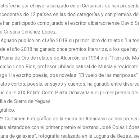
tisfecha por el nivel alcanzado en el Certamen, se han presenta
rocedentes de 12 países en las dos categorías y con premios d
e han participado como jurado el escritor albarracinense David S
se Cristina Giménez López.
 Aguado publico en el año 2018 su primer libro de relatos “La ter
de el año 2018 ha ganado once premios literarios, a los que hay
l Pluma de Oro de relatos de Alcorcón, en 1994 o el “Tierra de M
cisco Lobo Ríos, profesor jubilado natural de Murcia y residente 
aga. Ha escrito poesía, dos novelas: “El vuelo de las mariposas”
relatos cortos, poesía, ensayos y cuentos, ha ganado entre diver
io en el XIX Relato Corto Plaza Ochavada y el primer premio del
illa de Sierra de Yeguas.
ráfico.
º Certamen Fotográfico de la Sierra de Albarracín se han presen
fías alzandose con el primer premio el bezano José Colás López
guna de galaxias”, fotografía realizada en la Laguna de Bezas, s