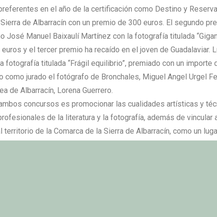
preferentes en el año de la certificación como Destino y Reserva 
Sierra de Albarracín con un premio de 300 euros. El segundo pr
no José Manuel Baixaulí Martínez con la fotografía titulada “Gigan
euros y el tercer premio ha recaído en el joven de Guadalaviar. 
a fotografía titulada “Frágil equilibrio”, premiado con un importe
o como jurado el fotógrafo de Bronchales, Miguel Angel Urgel Fer
ea de Albarracín, Lorena Guerrero.
 ambos concursos es promocionar las cualidades artísticas y téc
profesionales de la literatura y la fotografía, además de vincula
 territorio de la Comarca de la Sierra de Albarracín, como un lug
de los autores.
Enlace a noticia en facebook
2020
DICIEMBRE 21, 2020
PUBLICADO EN