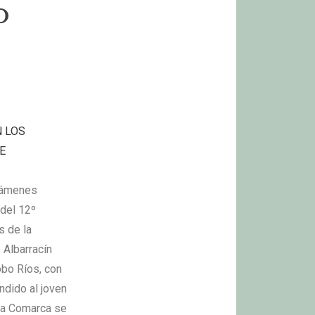
o
N LOS
E
rtámenes
 del 12º
s de la
 Albarracín
obo Ríos, con
ondido al joven
 La Comarca se