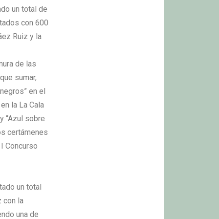
do un total de
otados con 600
áez Ruiz y la
nura de las
 que sumar,
onegros” en el
en la La Cala
 y “Azul sobre
sos certámenes
 I Concurso
tado un total
 con la
iendo una de