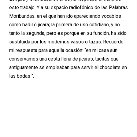
este trabajo. Y a su espacio radiofónico de las Palabras
Moribundas, en el que han ido apareciendo vocablos
como badil ó jícara; la primera de uso cotidiano, y no
tanto la segunda, pero es porque en su función, ha sido
sustituida por los modernos vasos o tazas. Recuerdo
mi respuesta para aquella ocasión: “en mi casa aún
conservamos una cesta llena de jícaras, tacitas que
antiguamente se empleaban para servir el chocolate en
las bodas “.
Otra muestra de gratitud hacia José Manuel Vilar
Pacheco, al que también felicito, por su tesis sobre el
Léxico de la Sierra de Albarracín, editado
recientemente por el Centro de Estudios de la
Comunidad, que por cierto, hacen un trabajo estupendo
con sus publicaciones. Es un Tratado muy interesante, y