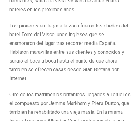
habitantes, salta a la vista: se van a levantar cuatro
hoteles en los próximos años.
Los pioneros en llegar a la zona fueron los dueños del
hotel Torre del Visco, unos ingleses que se
enamoraron del lugar tras recorrer media España.
Hablaron maravillas entre sus clientes y conocidos y
surgió el boca a boca hasta el punto de que ahora
también se ofrecen casas desde Gran Bretaña por
Internet.
Otro de los matrimonios británicos llegados a Teruel es
el compuesto por Jemma Markham y Piers Dutton, que
también ha rehabilitado una vieja masía. En la misma
línea, el escocés Allasdair Grant, perteneciente a una
familia propietaria de una marca de whisky, ha adquirido
un terreno con un antiguo edificio de piedra