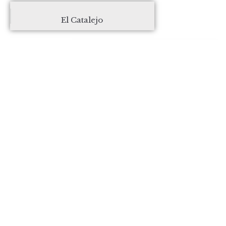
El Catalejo
RefugiArte Valencia. J.M. Ramos
INICIO
CÓMO LLEGAR
QUÉ VISITAR
RUTAS Y SENDEROS
SERVICIOS
CRÉDITOS