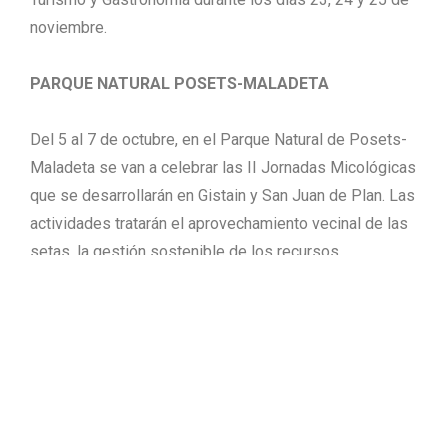
noviembre.
PARQUE NATURAL POSETS-MALADETA
Del 5 al 7 de octubre, en el Parque Natural de Posets-
Maladeta se van a celebrar las II Jornadas Micológicas
que se desarrollarán en Gistain y San Juan de Plan. Las
actividades tratarán el aprovechamiento vecinal de las
setas, la gestión sostenible de los recursos
micológicos, la transformación y comercialización, así
como ejemplos de conservación.
La Gerencia de Desarrollo organiza también para el 18
de octubre las Jornadas de sensibilización para
profesionales de turismo activo. Las Jornadas
abordarán las nuevas etapas en el futuro del turismo