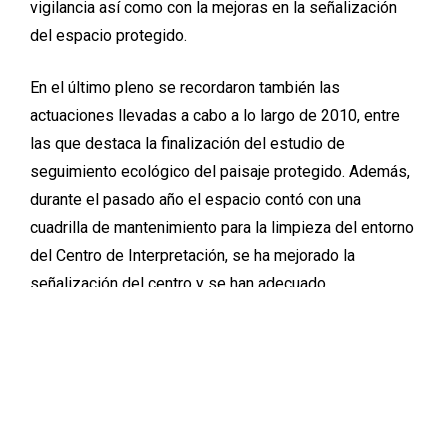
vigilancia así como con la mejoras en la señalización
del espacio protegido.
En el último pleno se recordaron también las
actuaciones llevadas a cabo a lo largo de 2010, entre
las que destaca la finalización del estudio de
seguimiento ecológico del paisaje protegido. Además,
durante el pasado año el espacio contó con una
cuadrilla de mantenimiento para la limpieza del entorno
del Centro de Interpretación, se ha mejorado la
señalización del centro y se han adecuado
infraestructuras de uso público como caminos,
refuerzo de fajas auxiliares, etc.
El pasado año, en el entorno del Paisaje Protegido de
los Pinares de Rodeno se realizaron varias actividades
de dinamización en la que han participado más de 200