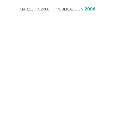
2006
MARZO 17, 2006
PUBLICADO EN
J.M.Ramos en el Centro comercial
Gran Turia
Reunión de jóvenes de las Casas de
Aragón de España