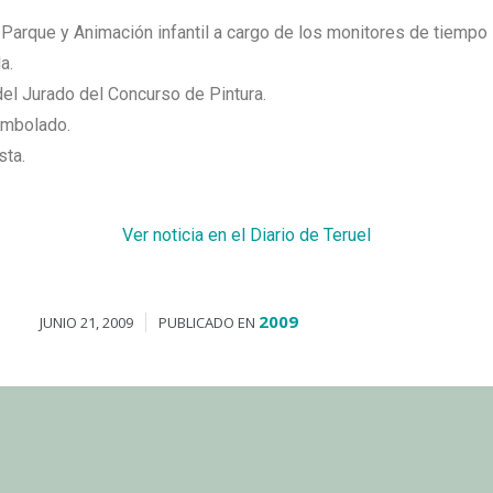
 Parque y Animación infantil a cargo de los monitores de tiempo l
a.
 del Jurado del Concurso de Pintura.
embolado.
sta.
Ver noticia en el Diario de Teruel
2009
JUNIO 21, 2009
PUBLICADO EN
e a Jose Manuel montorio «El Chaval»