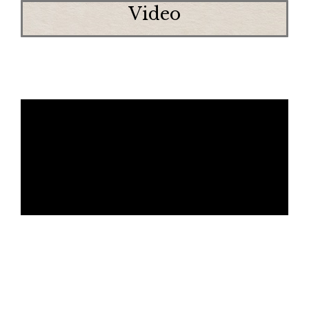
Video
Agradecimiento a, Fidel Maicas Silvestre por prestar
este video, así como a los autores y colaboradores del
mismo