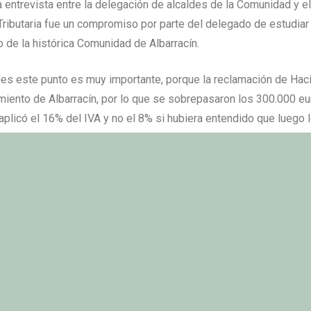
a entrevista entre la delegación de alcaldes de la Comunidad y 
Tributaria fue un compromiso por parte del delegado de estudiar 
 de la histórica Comunidad de Albarracín.
des este punto es muy importante, porque la reclamación de Hac
miento de Albarracín, por lo que se sobrepasaron los 300.000 e
aplicó el 16% del IVA y no el 8% si hubiera entendido que luego 
re Ciudad y Comunidad a partes iguales.
2006
AGOSTO 4, 2006
PUBLICADO EN
nidad pide le sea condonada la deuda