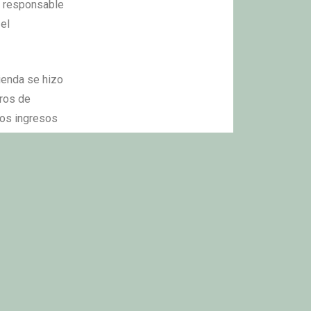
el responsable
el
ienda se hizo
uros de
los ingresos