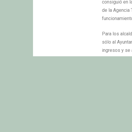
consiguió en l
de la Agencia 
funcionamiento
Para los alcal
sólo al Ayunta
ingresos y se 
se dividen ent
La Comu