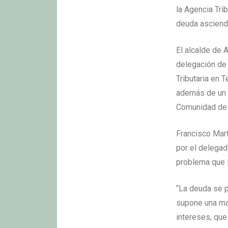
la Agencia Tri
deuda asciend
El alcalde de 
delegación de 
Tributaria en 
además de un c
Comunidad de 
Francisco Mart
por el delegad
problema que l
“La deuda se p
supone una ma
intereses, que