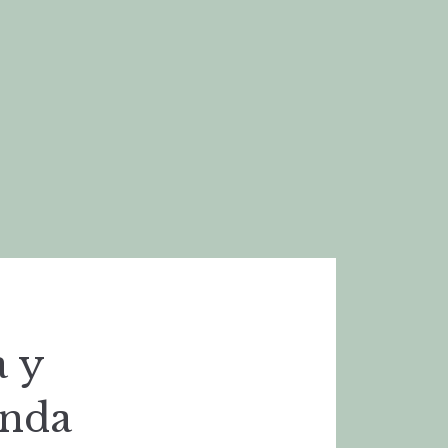
 y
enda