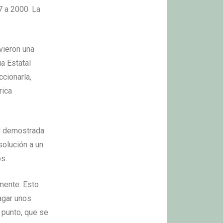
7 a 2000. La
uvieron una
a Estatal
ccionarla,
rica
ud demostrada
solución a un
s.
mente. Esto
agar unos
 punto, que se