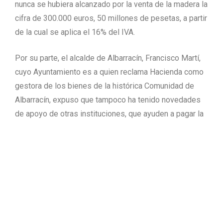
nunca se hubiera alcanzado por la venta de la madera la
cifra de 300.000 euros, 50 millones de pesetas, a partir
de la cual se aplica el 16% del IVA.
Por su parte, el alcalde de Albarracín, Francisco Martí,
cuyo Ayuntamiento es a quien reclama Hacienda como
gestora de los bienes de la histórica Comunidad de
Albarracín, expuso que tampoco ha tenido novedades
de apoyo de otras instituciones, que ayuden a pagar la
deuda. Francisco Martí comentó que como se acordó
en el pleno de la Comunidad del pasado 27 de julio, no
se pagó los primeros pagos que vencían los días 5 y
20 de julio en concepto de recargo de equivalencia. La
cantidad total a librar por estas dos fechas asciende a
60.000 euros. Para el 20 de agosto vence el pago de
otros 60.000 euros por recargo de equivalencia.