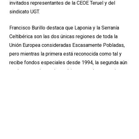
invitados representantes de la CEOE Teruel y del
sindicato UGT.
Francisco Burillo destaca que Laponia y la Serranía
Celtibérica son las dos únicas regiones de toda la
Unión Europea consideradas Escasamente Pobladas,
pero mientras la primera está reconocida como tal y
recibe fondos especiales desde 1994, la segunda aún
está esperando que los gobiernos autónomos a los
que pertenecen los territorios que integra -Aragón,
Castilla-La Mancha, Castilla-León, Generalitat
Valenciana y La Rioja- se unan y demanden a la UE la
aplicación de la ley.
El catedrático solicita al Gobierno de Aragón que inste
al resto de las comunidades autónomas incluidas en la