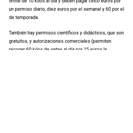
límite de 10 kilos al día y deben pagar cinco euros por
un permiso diario, diez euros por el semanal y 60 por el
de temporada.
También hay permisos científicos y didácticos, que son
gratuitos, y autorizaciones comerciales (permiten
recoger 60 kilos de setas al día por 15 euros la
temporada y son solo para vecinos).
El presidente de la Comarca de Albarracín, Pascual
Giménez, espera que ésta sea una buena temporada de
recogida de setas: “La época fuerte de recogida
empieza en el Pilar. Las últimas lluvias que se han
registrado son las que nos hacen pensar que va a ser
un buen año”.