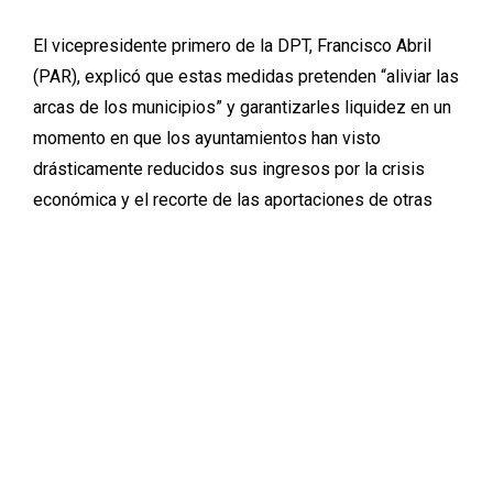
El vicepresidente primero de la DPT, Francisco Abril
(PAR), explicó que estas medidas pretenden “aliviar las
arcas de los municipios” y garantizarles liquidez en un
momento en que los ayuntamientos han visto
drásticamente reducidos sus ingresos por la crisis
económica y el recorte de las aportaciones de otras
administraciones. Además, al subvencionar las obras al
95% los municipios de Teruel se equiparan al trato que
ya reciben los pueblos de Zaragoza y Huesca de sus
respectivas diputaciones, evitando situaciones de
“discriminación por razones de territorio”.
La diputada de Economía y Hacienda, Emma Buj (PP),
señaló que “la prioridad del equipo de gobierno es
ayudar a los ayuntamientos” reduciendo al mínimo su