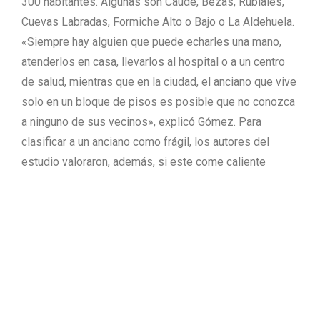
300 habitantes. Algunas son Caudé, Bezas, Rubiales,
Cuevas Labradas, Formiche Alto o Bajo o La Aldehuela.
«Siempre hay alguien que puede echarles una mano,
atenderlos en casa, llevarlos al hospital o a un centro
de salud, mientras que en la ciudad, el anciano que vive
solo en un bloque de pisos es posible que no conozca
a ninguno de sus vecinos», explicó Gómez. Para
clasificar a un anciano como frágil, los autores del
estudio valoraron, además, si este come caliente
varios días a la semana o no, si precisa de alguien que
le ayude a menudo, si su salud le impide salir a la calle,
si oye o ve mal y si recientemente estuvo ingresado en
un hospital.
También el fácil acceso al médico de cabecera tiene
sus ventajas. En Caudé, el facultativo de Atención
Primaria pasa consulta todos los días y los vecinos