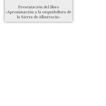
Presentación del libro
«Aproximación a la orquidoflora de
la Sierra de Albarracín»
Actividad en Semana Santa
INICIO
CÓMO LLEGAR
QUÉ VISITAR
RUTAS Y SENDEROS
SERVICIOS
CRÉDITOS