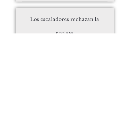
Los escaladores rechazan la
ecotasa
octubre 23, 2020
2020
Colores de Otoño, En el Paisaje
Protegido del Rodeno
octubre 9, 2020
2020
Fallece, D. Máximo Esteban