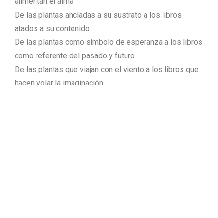
alimentan el alma
De las plantas ancladas a su sustrato a los libros
atados a su contenido
De las plantas como símbolo de esperanza a los libros
como referente del pasado y futuro
De las plantas que viajan con el viento a los libros que
hacen volar la imaginación
De la relajación de un paisaje, de una flor al sosiego de
una lectura reposada
De la planta como símbolo de vida al libro como
símbolo de sabiduría.
De las plantas que regeneran el planeta a los libros que
sanan el espíritu
Del conocimiento de las plantas a la cultura de los
libros
Del cuidado de las plantas al cultivado de la mente