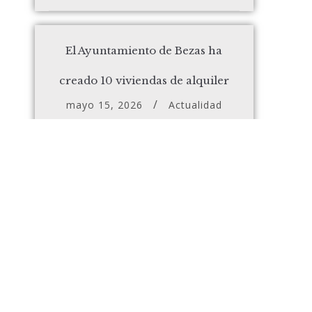
El Ayuntamiento de Bezas ha
creado 10 viviendas de alquiler
mayo 15, 2026
Actualidad
La provincia de Teruel, un
destino soñado y poco conocido
para todos los escaladores
mayo 11, 2026
Actualidad