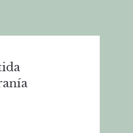
tida
ranía