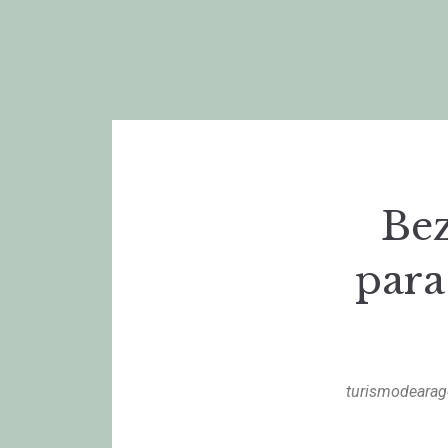
Bez
para
turismodeara