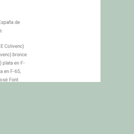
España de
e.
CE Colivenc)
ivenc) bronce
 plata en F-
a en F-65,
José Font
a Sanz