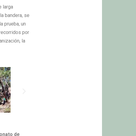
e larga
la bandera, se
la prueba, un
recorridos por
anización, la
eonato de