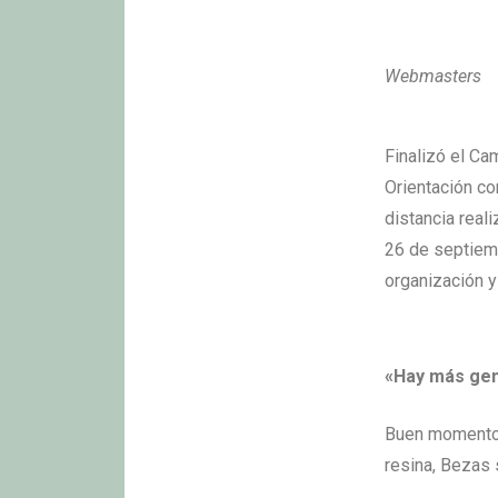
Webmasters
Finalizó el C
Orientación con
distancia real
26 de septiemb
organización y
«Hay más gen
Buen momento p
resina, Bezas