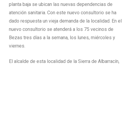
planta baja se ubican las nuevas dependencias de
atención sanitaria. Con este nuevo consultorio se ha
dado respuesta un vieja demanda de la localidad. En el
nuevo consultorio se atenderá a los 75 vecinos de
Bezas tres días a la semana, los lunes, miércoles y
viernes.
El alcalde de esta localidad de la Sierra de Albarracín,
Alejandro Alonso, dijo que «este nuevo consultorio era
una vieja aspiración, pues antes había problemas de
accesibilidad, ya que estaba en un tercer piso y
abandonado, y la media de edad de los vecinos de
Bezas es alta. Ahora estamos todos muy satisfechos».
En el nuevo consultorio se han invertido 94.000 euros
financiados pro el Gobierno central, el Gobierno de