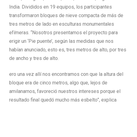
India. Divididos en 19 equipos, los participantes
transformaron bloques de nieve compacta de más de
tres metros de lado en esculturas monumentales
efímeras. “Nosotros presentamos el proyecto para
erigir un ‘Pie puente’, según las medidas que nos
habían anunciado, esto es, tres metros de alto, por tres
de ancho y tres de alto.
ero una vez allí nos encontramos con que la altura del
bloque era de cinco metros, algo que, lejos de
amilanarnos, favoreció nuestros intereses porque el
resultado final quedó mucho más esbelto”, explica
Ramos. La construcción de este peculiar “pie” puente
duró cinco días. “El proceso es igual que el que realizo
con una escultura grande de piedra”, asegura el
escultor turolense. Esto es, empezar desde arriba a