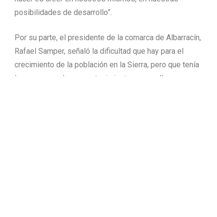
posibilidades de desarrollo”.
Por su parte, el presidente de la comarca de Albarracín,
Rafael Samper, señaló la dificultad que hay para el
crecimiento de la población en la Sierra, pero que tenía
la esperanza de su mantenimiento y para ello se
trabajaba en una administración nueva, como es la
comarca, que garantiza los servicios mínimos a los
habitantes de la zona.
Para el desarrollo de la comarca de Albarracín, Rafael
Samper confió en el tirón turístico, que tiene un enorme
potencial, tanto en su patrimonio natural como en su
patrimonio cultural.
El presidente de la Comunidad de Albarracín, Alejandro