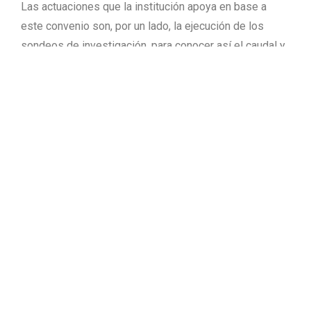
Las actuaciones que la institución apoya en base a
este convenio son, por un lado, la ejecución de los
sondeos de investigación, para conocer así el caudal y
la calidad del agua para consumo humano y por otro,
realizar la perforación de sondeos de explotación, en
aquellos municipios donde ya se ha efectuado la fase
de investigación con resultado positivo.
Las aportaciones económicas de las entidades locales
adheridas a este convenio se establecen por tramos
de población y por un tanto por cien del coste de las
actuaciones certificadas, sin que exista límite en la
aportación de la Diputación.
La aportación de los municipios es proporcional, de tal
manera que cuanto menos habitantes tiene la localidad