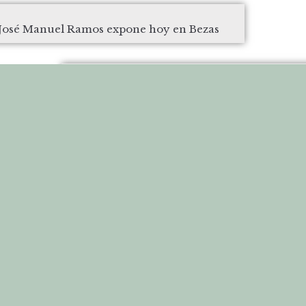
a José Manuel Ramos expone hoy en Bezas
Ramón Alvarez, el maestro de Be
CÓMO LLEGAR
QUÉ VISITAR
RUTAS Y SENDEROS
SERVICIOS
Bezas, Sierra de Albarracín © 2021 Todos los derechos reservados.