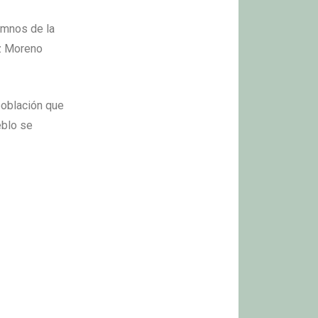
umnos de la
ez Moreno
población que
eblo se