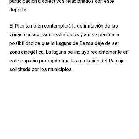
participación a colectivos relacionados con este
deporte.
El Plan también contemplará la delimitación de las
zonas con accesos restringidos y ahí se plantea la
posibilidad de que la Laguna de Bezas deje de ser
zona cinegética. La laguna se incluyó recientemente en
este espacio protegido tras la ampliación del Paisaje
solicitada por los municipios.
En el caso del Maestrazgo, cada uno de los dos
Monumentos Naturales contará con su Plan de
protección, atendiendo a las características concretas
de cada lugar.
En el de las Grutas de Cristal de Molinos, se está
trabajando en la delimitación exacta de las zonas de