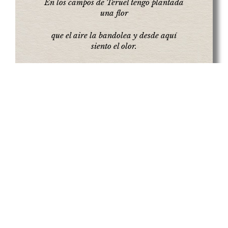
En los campos de Teruel tengo plantada
una flor
que el aire la bandolea y desde aquí
siento el olor.
Los amantes de Teruel no murieron de
pensar
murieron de sentimiento por no poderse
casar.
Hermosa maranchonera, vecina de
Maranchón
siendo tus padres tan ricos ¿cómo no te
hicieron balcón?.