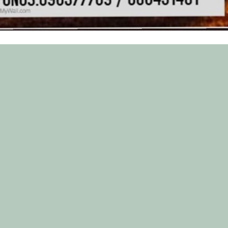
2019
OCTUBRE 3, 2019
PUBLICADO EN
.000 euros para Parques Culturales
XVIII Jornada. Información sobre consu
municipios